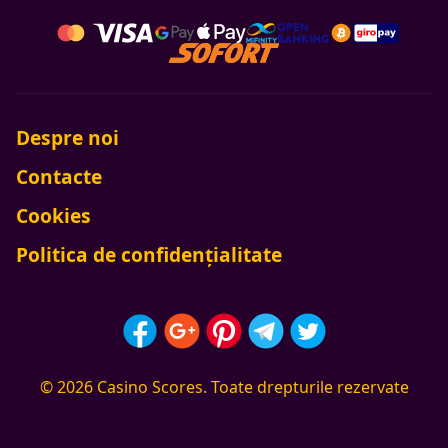
Despre noi
Contacte
Cookies
Politica de confidențialitate
© 2026 Casino Scores. Toate drepturile rezervate