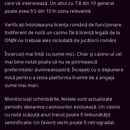
care vă interesează. Un altul cu 7.8 din 10 general
poate avea 9.5 din 10 în zona relevantă.
Verificați întotdeauna licența română de funcționare.
Indiferent de notă un casino fără licență legală de la
ONJN nu trebuie ales niciodată de jucătorii români.
Încercați mai întâi cu sume mici. Chiar și casino-ul cel
mai bine notat poate să nu se potrivească
preferințelor dumneavoastră. Începeți cu o depunere
mică pentru a testa platforma înainte de a angaja
sume mai mari.
Monitorizați schimbările. Notele sunt actualizate
periodic deoarece casinourilor evoluează. Un casino
cu notă scăzută anul trecut poate fi îmbunătățit
semnificativ. Un favorit vechi poate fi retrogradat.