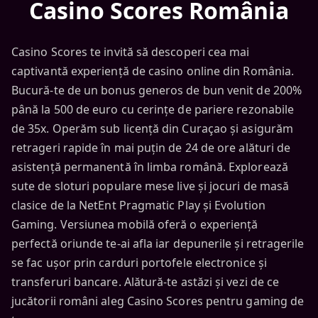
Casino Scores România
Casino Scores te invită să descoperi cea mai
captivantă experiență de casino online din România.
Bucură-te de un bonus generos de bun venit de 200%
până la 500 de euro cu cerințe de pariere rezonabile
de 35x. Operăm sub licență din Curaçao și asigurăm
retrageri rapide în mai puțin de 24 de ore alături de
asistență permanentă în limba română. Explorează
sute de sloturi populare mese live și jocuri de masă
clasice de la NetEnt Pragmatic Play și Evolution
Gaming. Versiunea mobilă oferă o experiență
perfectă oriunde te-ai afla iar depunerile și retragerile
se fac ușor prin carduri portofele electronice și
transferuri bancare. Alătură-te astăzi și vezi de ce
jucătorii români aleg Casino Scores pentru gaming de